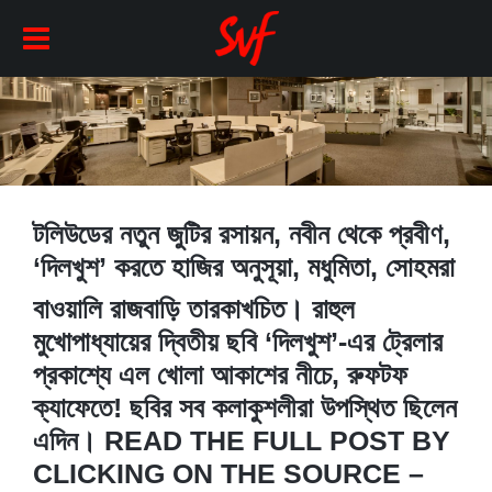
টলিউডের নতুন জুটির রসায়ন, নবীন থেকে প্রবীণ,
‘দিলখুশ’ করতে হাজির অনুসূয়া, মধুমিতা, সোহমরা
বাওয়ালি রাজবাড়ি তারকাখচিত। রাহুল
মুখোপাধ্যায়ের দ্বিতীয় ছবি ‘দিলখুশ’-এর ট্রেলার
প্রকাশ্যে এল খোলা আকাশের নীচে, রুফটফ
ক্যাফেতে! ছবির সব কলাকুশলীরা উপস্থিত ছিলেন
এদিন। READ THE FULL POST BY
CLICKING ON THE SOURCE –